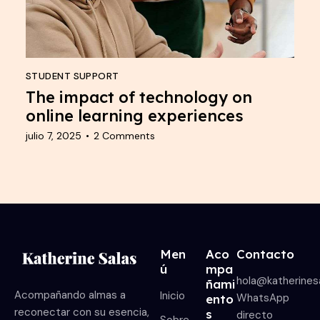
STUDENT SUPPORT
The impact of technology on
online learning experiences
julio 7, 2025
2
Comments
Men
Aco
Contacto
ú
mpa
hola@katherines
ñami
Acompañando almas a
Inicio
WhatsApp
ento
reconectar con su esencia,
s
directo