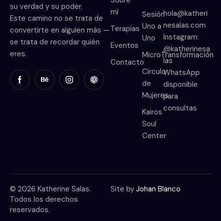
Sobre
su verdad y su poder.
mí
hola@katheri
Sesión
Este camino no se trata de
nesalas.com
Uno a
Terapias
convertirte en alguien más —
Instagram:
Uno
se trata de recordar quién
Eventos
@katherinesa
eres.
MicroTransformación
las
Contacto
Círculo
WhatsApp
de
disponible
Mujeres
para
consultas
Kairos
Soul
Center
© 2026 Katherine Salas.
Site by
Johan Blanco
Todos los derechos
reservados.