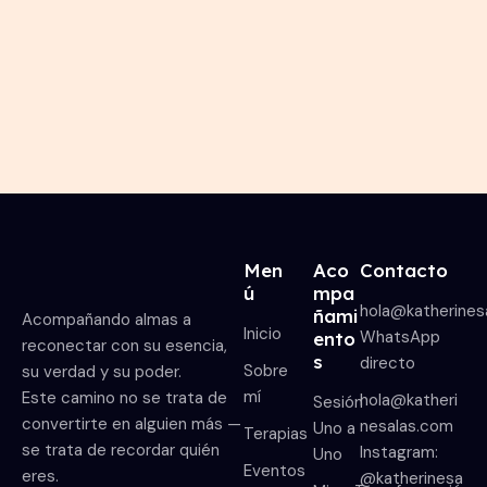
o
7
,
2
0
2
5
Men
Aco
Contacto
ú
mpa
hola@katherines
ñami
Acompañando almas a
Inicio
WhatsApp
ento
reconectar con su esencia,
s
directo
Sobre
su verdad y su poder.
mí
Este camino no se trata de
hola@katheri
Sesión
convertirte en alguien más —
nesalas.com
Uno a
Terapias
se trata de recordar quién
Instagram:
Uno
Eventos
eres.
@katherinesa