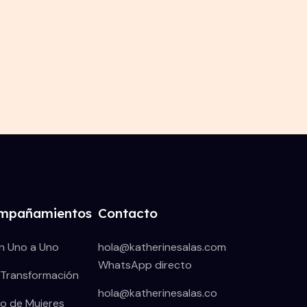
mpañamientos
Contacto
n Uno a Uno
hola@katherinesalas.com
WhatsApp directo
oTransformación
hola@katherinesalas.co
lo de Mujeres