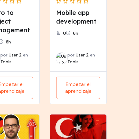
ro to
Mobile app
ject
development
nagement
0
6h
8h
por
User 2
en
por
User 2
en
Tools
Tools
Empezar el
Empezar el
aprendizaje
aprendizaje