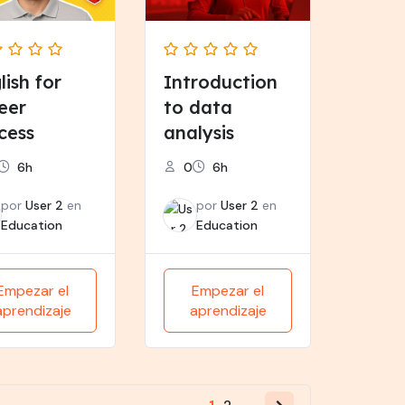
lish for
Introduction
eer
to data
cess
analysis
6h
0
6h
por
User 2
en
por
User 2
en
Education
Education
Empezar el
Empezar el
aprendizaje
aprendizaje