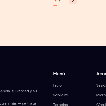
1
2
Menú
Aco
Inicio
Sesió
ncia, su verdad y su
Sobre mí
Micr
lguien más — se trata
Terapias
Círcu