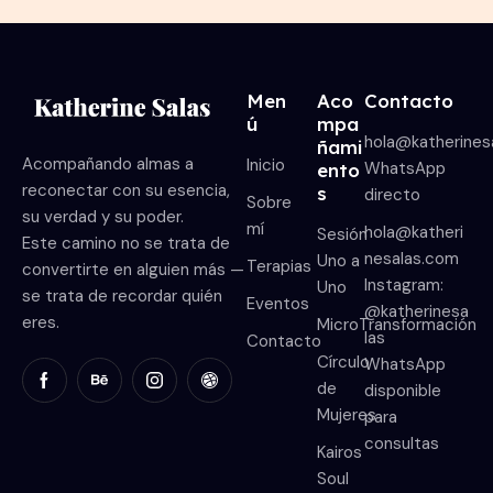
Men
Aco
Contacto
ú
mpa
hola@katherines
ñami
Acompañando almas a
Inicio
WhatsApp
ento
reconectar con su esencia,
s
directo
Sobre
su verdad y su poder.
mí
hola@katheri
Sesión
Este camino no se trata de
nesalas.com
Uno a
Terapias
convertirte en alguien más —
Instagram:
Uno
se trata de recordar quién
Eventos
@katherinesa
eres.
MicroTransformación
las
Contacto
Círculo
WhatsApp
de
disponible
Mujeres
para
consultas
Kairos
Soul