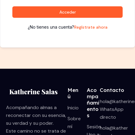
Acceder
¿No tienes una cuenta?
Regístrate ahora
Men
Aco
Contacto
ú
mpa
hola@katherine
ñami
Acompañando almas a
Inicio
ento
WhatsApp
reconectar con su esencia,
s
directo
Sobre
su verdad y su poder.
mí
Sesión
hola@kather
Este camino no se trata de
Uno a