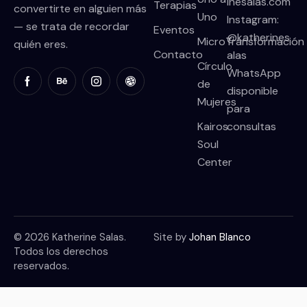
inesalas.com
Terapias
convertirte en alguien más
Uno
Instagram:
— se trata de recordar
Eventos
@katherines
MicroTransformación
quién eres.
Contacto
alas
Círculo
WhatsApp
de
disponible
Mujeres
para
Kairos
consultas
Soul
Center
© 2026 Katherine Salas.
Site by
Johan Blanco
Todos los derechos
reservados.