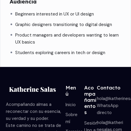
Audiencia
Beginners interested in UX or UI design
Graphic designers transitioning to digital design
Product managers and developers wanting to learn
UX basics
Students exploring careers in tech or design
Men
Aco
Contacto
ú
mpa
hola@katherines
ñami
Acompañando almas a
Inicio
WhatsApp
ento
reconectar con su esencia,
s
directo
Sobre
su verdad y su poder.
mí
hola@katheri
Sesión
Este camino no se trata de
nesalas.com
Uno a