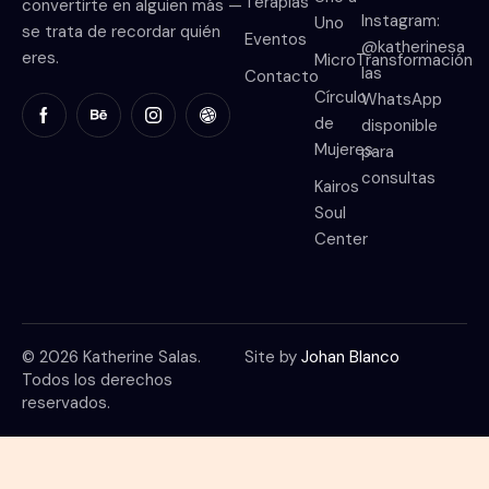
Terapias
convertirte en alguien más —
Instagram:
Uno
se trata de recordar quién
Eventos
@katherinesa
eres.
MicroTransformación
las
Contacto
Círculo
WhatsApp
de
disponible
Mujeres
para
consultas
Kairos
Soul
Center
© 2026 Katherine Salas.
Site by
Johan Blanco
Todos los derechos
reservados.