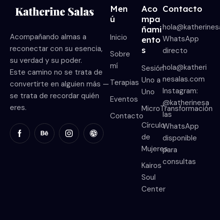
Men
Aco
Contacto
ú
mpa
hola@katherines
ñami
Acompañando almas a
Inicio
WhatsApp
ento
reconectar con su esencia,
s
directo
Sobre
su verdad y su poder.
mí
hola@katheri
Sesión
Este camino no se trata de
nesalas.com
Uno a
Terapias
convertirte en alguien más —
Instagram:
Uno
se trata de recordar quién
Eventos
@katherinesa
eres.
MicroTransformación
las
Contacto
Círculo
WhatsApp
de
disponible
Mujeres
para
consultas
Kairos
Soul
Center