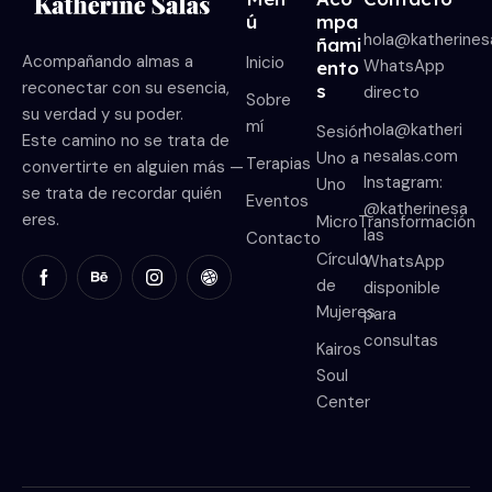
ú
mpa
hola@katherines
ñami
Acompañando almas a
Inicio
WhatsApp
ento
reconectar con su esencia,
s
directo
Sobre
su verdad y su poder.
mí
hola@katheri
Sesión
Este camino no se trata de
nesalas.com
Uno a
Terapias
convertirte en alguien más —
Instagram:
Uno
se trata de recordar quién
Eventos
@katherinesa
eres.
MicroTransformación
las
Contacto
Círculo
WhatsApp
de
disponible
Mujeres
para
consultas
Kairos
Soul
Center