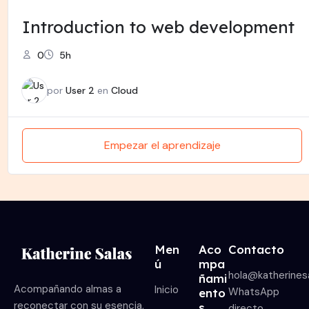
Introduction to web development
0
5h
por
User 2
en
Cloud
Empezar el aprendizaje
Men
Aco
Contacto
ú
mpa
hola@katherines
ñami
Acompañando almas a
Inicio
WhatsApp
ento
reconectar con su esencia,
s
directo