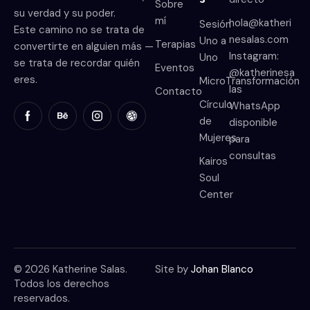
Sobre
su verdad y su poder.
mí
hola@katheri
Sesión
Este camino no se trata de
nesalas.com
Uno a
Terapias
convertirte en alguien más —
Instagram:
Uno
se trata de recordar quién
Eventos
@katherinesa
eres.
MicroTransformación
las
Contacto
Círculo
WhatsApp
de
disponible
Mujeres
para
consultas
Kairos
Soul
Center
© 2026 Katherine Salas.
Site by
Johan Blanco
Todos los derechos
reservados.