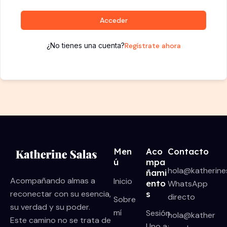
Acceder
¿No tienes una cuenta?
Regístrate ahora
Men
Aco
Contacto
ú
mpa
hola@katherine
ñami
Acompañando almas a
Inicio
ento
WhatsApp
reconectar con su esencia,
s
directo
Sobre
su verdad y su poder.
mí
Sesión
hola@kather
Este camino no se trata de
Uno a