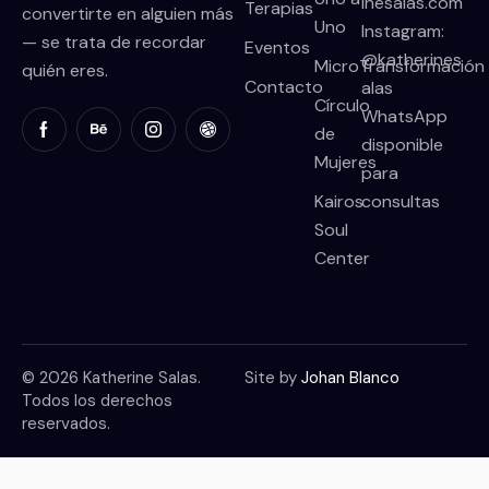
inesalas.com
Terapias
convertirte en alguien más
Uno
Instagram:
— se trata de recordar
Eventos
@katherines
MicroTransformación
quién eres.
Contacto
alas
Círculo
WhatsApp
de
disponible
Mujeres
para
Kairos
consultas
Soul
Center
© 2026 Katherine Salas.
Site by
Johan Blanco
Todos los derechos
reservados.