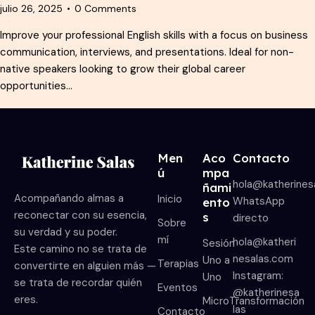
julio 26, 2025
0
Comments
Improve your professional English skills with a focus on business
communication, interviews, and presentations. Ideal for non-
native speakers looking to grow their global career
opportunities…
Men
Aco
Contacto
ú
mpa
hola@katherines
ñami
Acompañando almas a
Inicio
WhatsApp
ento
reconectar con su esencia,
s
directo
Sobre
su verdad y su poder.
mí
hola@katheri
Sesión
Este camino no se trata de
nesalas.com
Uno a
Terapias
convertirte en alguien más —
Instagram:
Uno
se trata de recordar quién
Eventos
@katherinesa
eres.
MicroTransformación
las
Contacto