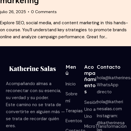
marketing
julio 26, 2025
0
Comments
Explore SEO, social media, and content marketing in this hands-
on course. You’ll understand key strategies to promote brands
online and analyze campaign performance. Great for…
Men
Aco
Contacto
ú
mpa
hola@katherines
ñami
Acompañando almas a
Inicio
WhatsApp
ento
reconectar con su esencia,
s
directo
Sobre
su verdad y su poder.
mí
hola@katheri
Sesión
Este camino no se trata de
nesalas.com
Uno a
Terapias
convertirte en alguien más —
Instagram:
Uno
se trata de recordar quién
Eventos
@katherinesa
eres.
MicroTransformación
las
Contacto