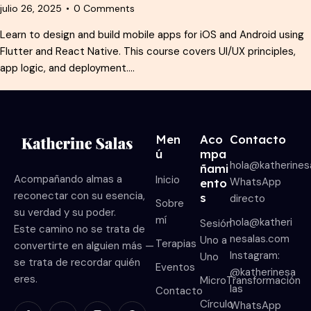
julio 26, 2025
0
Comments
Learn to design and build mobile apps for iOS and Android using
Flutter and React Native. This course covers UI/UX principles,
app logic, and deployment.…
Men
Aco
Contacto
ú
mpa
hola@katherines
ñami
Acompañando almas a
Inicio
WhatsApp
ento
reconectar con su esencia,
s
directo
Sobre
su verdad y su poder.
mí
hola@katheri
Sesión
Este camino no se trata de
nesalas.com
Uno a
Terapias
convertirte en alguien más —
Instagram:
Uno
se trata de recordar quién
Eventos
@katherinesa
eres.
MicroTransformación
las
Contacto
Círculo
WhatsApp